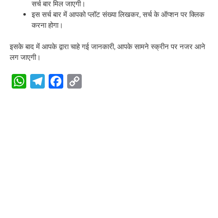
सर्च बार मिल जाएगी।
इस सर्च बार में आपको प्लॉट संख्या लिखकर, सर्च के ऑप्शन पर क्लिक
करना होगा।
इसके बाद में आपके द्वारा चाहे गई जानकारी, आपके सामने स्क्रीन पर नजर आने
लग जाएगी।
W
T
F
C
h
e
a
o
a
l
c
p
t
e
e
y
s
g
b
L
A
r
o
i
p
a
o
n
p
m
k
k