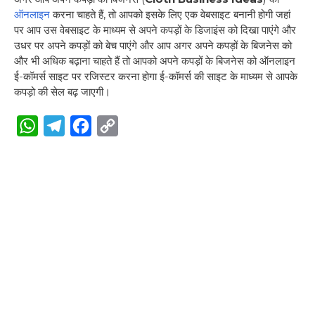
ऑनलाइन
करना चाहते हैं, तो आपको इसके लिए एक वेबसाइट बनानी होगी जहां
पर आप उस वेबसाइट के माध्यम से अपने कपड़ों के डिजाइंस को दिखा पाएंगे और
उधर पर अपने कपड़ों को बेच पाएंगे और आप अगर अपने कपड़ों के बिजनेस को
और भी अधिक बढ़ाना चाहते हैं तो आपको अपने कपड़ों के बिजनेस को ऑनलाइन
ई-कॉमर्स साइट पर रजिस्टर करना होगा ई-कॉमर्स की साइट के माध्यम से आपके
कपड़ो की सेल बढ़ जाएगी।
W
T
F
C
h
e
a
o
a
l
c
p
t
e
e
y
s
g
b
L
A
r
o
i
p
a
o
n
p
m
k
k