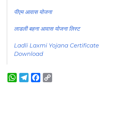
पीएम आवास योजना
लाडली बहना आवास योजना लिस्ट
Ladli Laxmi Yojana Certificate
Download
W
T
F
C
h
e
a
o
a
l
c
p
t
e
e
y
s
g
b
L
A
r
o
i
p
a
o
n