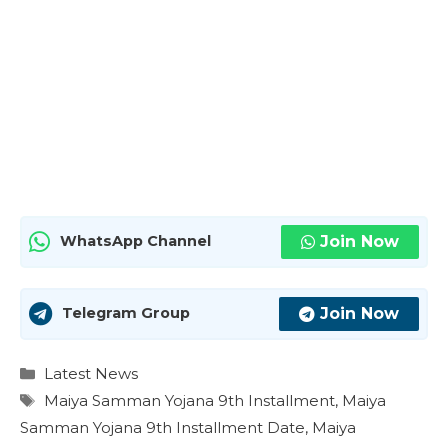
Join Now
WhatsApp Channel
Join Now
Telegram Group
Categories
Latest News
Tags
Maiya Samman Yojana 9th Installment
,
Maiya
Samman Yojana 9th Installment Date
,
Maiya