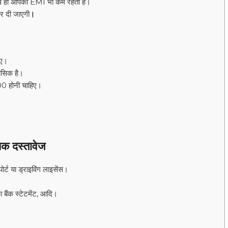
साथ ही आपकी EMI भी कम रहती है।
कर दी जाएगी
।
िए।
ासिक है।
00 होनी चाहिए।
 दस्तावेज
्ट या ड्राइविंग लाइसेंस।
 बैंक स्टेटमेंट, आदि।