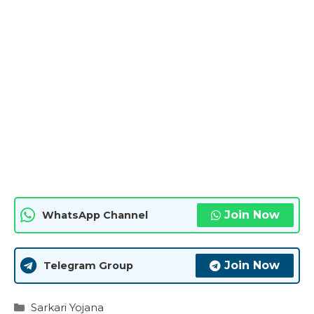
Join Now
WhatsApp Channel
Join Now
Telegram Group
Categories
Sarkari Yojana