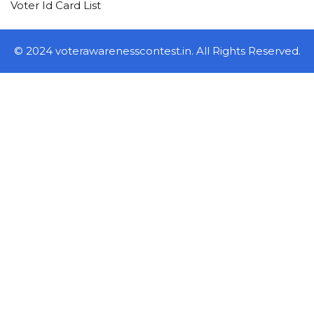
Voter Id Card List
© 2024 voterawarenesscontest.in. All Rights Reserved.