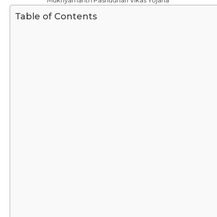
Mukhyamantri Pashudhan Vikas Yojana
Table of Contents