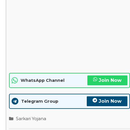
Join Now
WhatsApp Channel
Join Now
Telegram Group
Categories
Sarkari Yojana