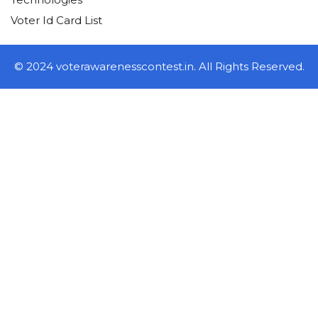
Voter Id Card List
© 2024 voterawarenesscontest.in. All Rights Reserved.