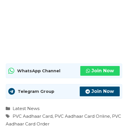
Join Now
WhatsApp Channel
Join Now
Telegram Group
Categories
Latest News
Tags
PVC Aadhaar Card
,
PVC Aadhaar Card Online
,
PVC
Aadhaar Card Order