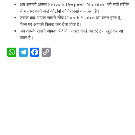
अब आपको अपना Service Request Number को सही तरीके
से भरकर आने वाले ओटीपी को वेरीफाई कर लेना है।
उसके बाद आपके सामने नीचे Check Status का बटन होता है,
जिस पर आपको क्लिक कर देना होता है।
अब आपके सामने आपका पीवीसी आधार कार्ड का स्टेटस खुलकर आ
जाता है।
W
T
F
C
h
e
a
o
a
l
c
p
t
e
e
y
s
g
b
L
A
r
o
i
p
a
o
n
p
m
k
k