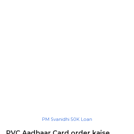
PM Svanidhi 50K Loan
PVC Aadhaar Card order kaise