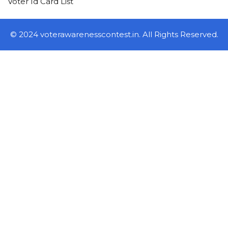
Voter Id Card List
© 2024 voterawarenesscontest.in. All Rights Reserved.