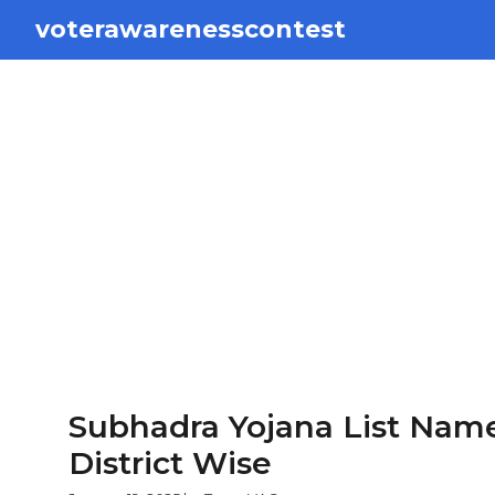
Skip
voterawarenesscontest
to
content
Subhadra Yojana List Nam
District Wise