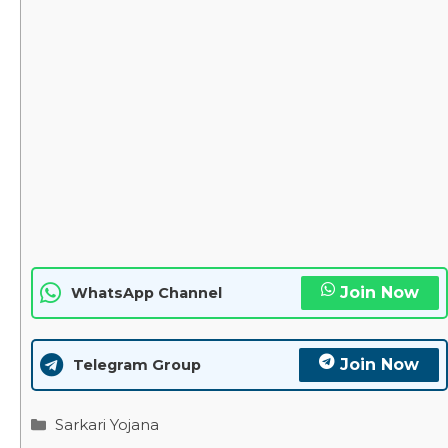
Join Now
WhatsApp Channel
Join Now
Telegram Group
Categories
Sarkari Yojana