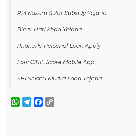
PM Kusum Solar Subsidy Yojana
Bihar Hari khad Yojana
PhonePe Personal Loan Apply
Low CIBIL Score Mobile App
SBI Shishu Mudra Loan Yojana
W
T
F
C
h
e
a
o
a
l
c
p
t
e
e
y